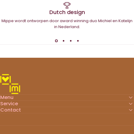
Dutch design
Mippe wordt ontworpen door award winning duo Michiel en Katelijn
in Nederland.
Mippe
Menu
Service
Contact