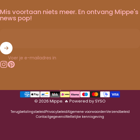
Mis voortaan niets meer. En ontvang Mippe's
news pop!
Voer je e-mailadres in
Instagram
Pinterest
Nederlands
Taal
© 2026 Mippe.
🔥 Powered by SYSO
Terugbetalingsbeleid
Privacybeleid
Algemene voorwaarden
Verzendbeleid
Contactgegevens
Wettelijke kennisgeving