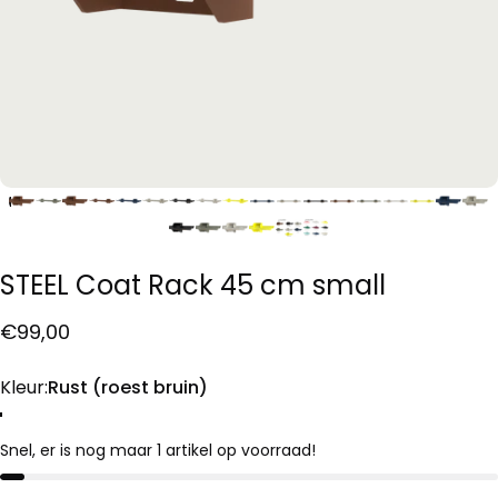
STEEL
Coat
Rack
45
cm
small
€99,00
Kleur
Kleur:
Rust (roest bruin)
Sage green (groen/grijs)
Rust (roest bruin)
Inky Blue (donkerblauw)
Yummy Yellow (geel)
No White No Grey (licht warm grijs)
Salt (wit)
Pepper (zwart)
Cloverleaf Green (donkergroen)
Fluffy Pink (roze)
Popsicle Purple (bordeaux paars)
Snel, er is nog maar 1 artikel op voorraad!